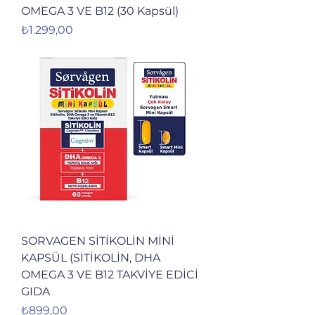
OMEGA 3 VE B12 (30 Kapsül)
Fiyat
₺1.299,00
SORVAGEN SİTİKOLİN MİNİ
KAPSÜL (SİTİKOLİN, DHA
OMEGA 3 VE B12 TAKVİYE EDİCİ
GIDA
Fiyat
₺899,00