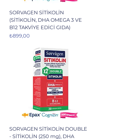
SORVAGEN SİTİKOLİN
(SİTİKOLİN, DHA OMEGA 3 VE
B12 TAKVİYE EDİCİ GIDA)
Fiyat
₺899,00
SORVAGEN SİTİKOLİN DOUBLE
- SİTİKOLİN (250 mg), DHA