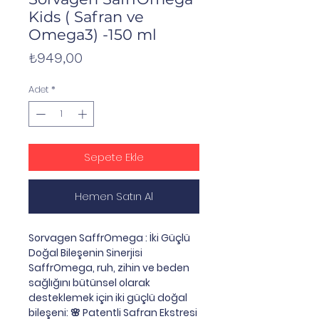
Kids ( Safran ve
Omega3) -150 ml
Fiyat
₺949,00
Adet
*
Sepete Ekle
Hemen Satın Al
Sorvagen SaffrOmega : İki Güçlü
Doğal Bileşenin Sinerjisi
SaffrOmega, ruh, zihin ve beden
sağlığını bütünsel olarak
desteklemek için iki güçlü doğal
bileşeni: 🌸 Patentli Safran Ekstresi