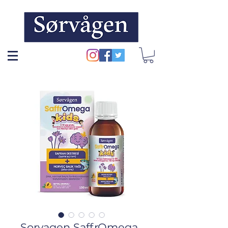
Sorvagen SaffrOmega